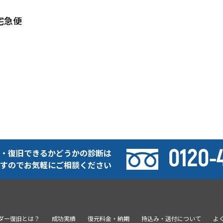
宅急便
0120-
・復旧できるかどうかの診断は
すのでお気軽にご相談ください
ーダー復旧とは？
成功実績
復元料金・納期
持込み・送付について
よ