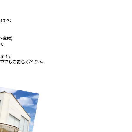
3-32
～金曜)
まで
ります。
お車でもご安心ください。